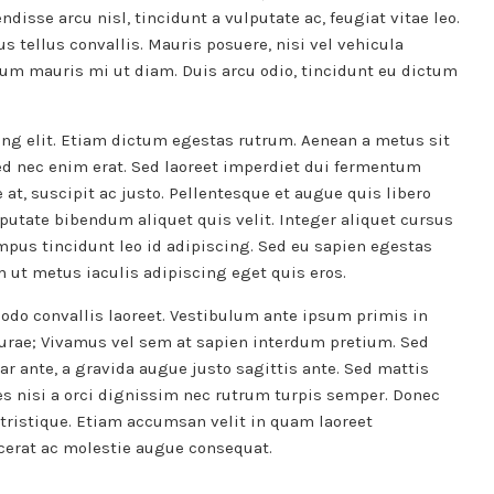
ndisse arcu nisl, tincidunt a vulputate ac, feugiat vitae leo.
s tellus convallis. Mauris posuere, nisi vel vehicula
dum mauris mi ut diam. Duis arcu odio, tincidunt eu dictum
ing elit. Etiam dictum egestas rutrum. Aenean a metus sit
ed nec enim erat. Sed laoreet imperdiet dui fermentum
at, suscipit ac justo. Pellentesque et augue quis libero
ulputate bibendum aliquet quis velit. Integer aliquet cursus
tempus tincidunt leo id adipiscing. Sed eu sapien egestas
ut metus iaculis adipiscing eget quis eros.
odo convallis laoreet. Vestibulum ante ipsum primis in
 Curae; Vivamus vel sem at sapien interdum pretium. Sed
inar ante, a gravida augue justo sagittis ante. Sed mattis
es nisi a orci dignissim nec rutrum turpis semper. Donec
 tristique. Etiam accumsan velit in quam laoreet
cerat ac molestie augue consequat.