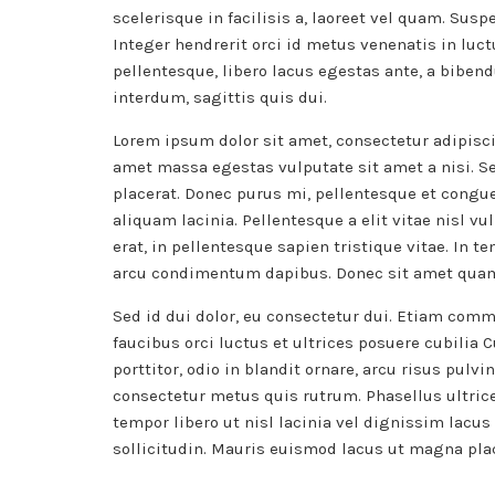
scelerisque in facilisis a, laoreet vel quam. Suspe
Integer hendrerit orci id metus venenatis in luctu
pellentesque, libero lacus egestas ante, a biben
interdum, sagittis quis dui.
Lorem ipsum dolor sit amet, consectetur adipisc
amet massa egestas vulputate sit amet a nisi. S
placerat. Donec purus mi, pellentesque et congue 
aliquam lacinia. Pellentesque a elit vitae nisl v
erat, in pellentesque sapien tristique vitae. In 
arcu condimentum dapibus. Donec sit amet quam 
Sed id dui dolor, eu consectetur dui. Etiam comm
faucibus orci luctus et ultrices posuere cubilia
porttitor, odio in blandit ornare, arcu risus pulv
consectetur metus quis rutrum. Phasellus ultric
tempor libero ut nisl lacinia vel dignissim lacus
sollicitudin. Mauris euismod lacus ut magna pla